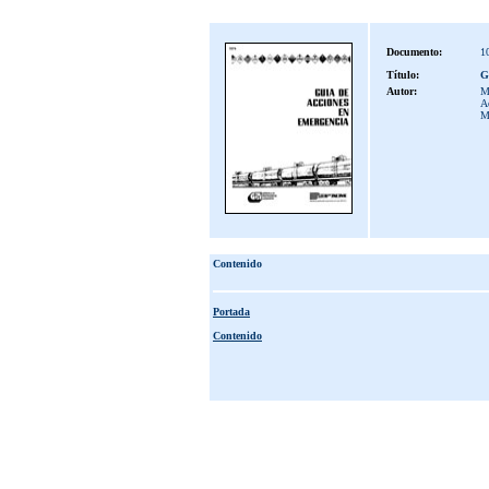
Documento:
1
Título:
G
Autor:
Mé
Ac
M
Contenido
Portada
Contenido