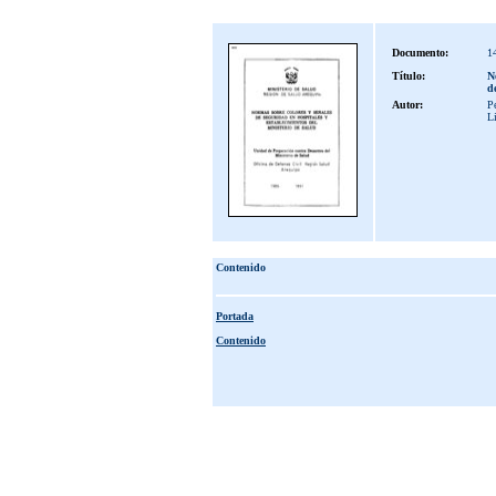
Documento:
1
Título:
N
d
Autor:
Pe
L
Contenido
Portada
Contenido