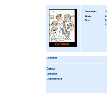
Documento:
1
Título:
P
Autor:
It
Co
S
Contenido
Portada
Contenido
Contraportada