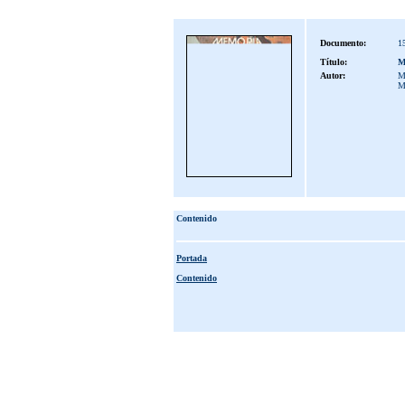
Documento:
1
Título:
M
Autor:
M
M
Contenido
Portada
Contenido