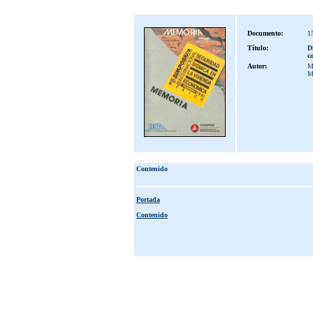
Documento:
1
Título:
D
c
Autor:
Me
M
Contenido
Portada
Contenido