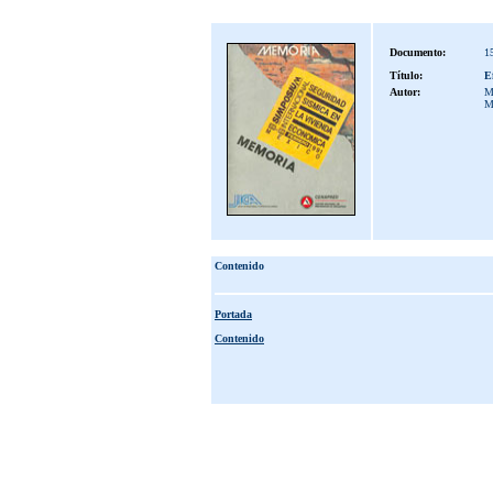
Documento:
1
Título:
Ef
Autor:
Mu
M
Contenido
Portada
Contenido