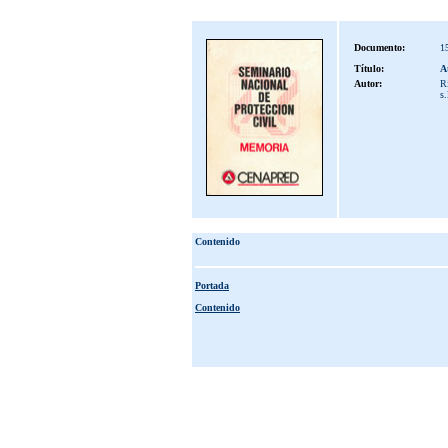
Documento:
1
Título:
At
Autor:
Ri
s
Contenido
Portada
Contenido