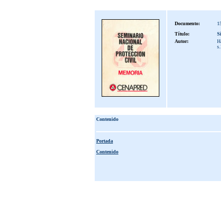
Documento:
1
Título:
S
Autor:
Ha
s
Contenido
Portada
Contenido