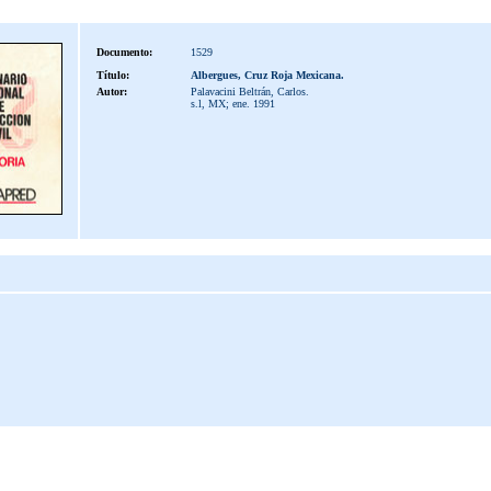
Documento:
1529
Título:
Albergues, Cruz Roja Mexicana.
Autor:
Palavacini Beltrán, Carlos.
s.l, MX; ene. 1991