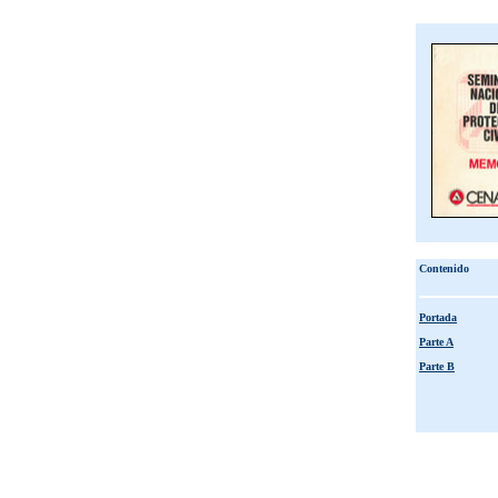
Contenido
Portada
Parte A
Parte B