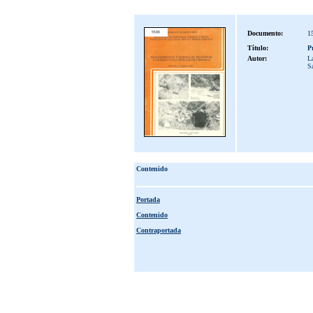
Documento:
1
Título:
P
Autor:
L
S
Contenido
Portada
Contenido
Contraportada