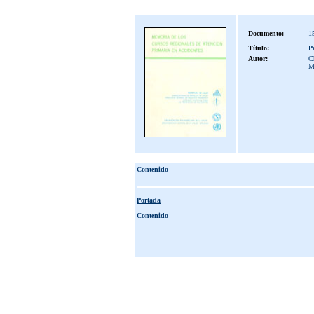
Documento:
1
Título:
P
Autor:
Ch
M
Contenido
Portada
Contenido