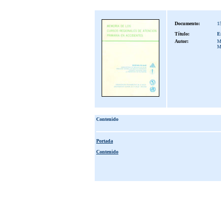
Documento:
1
Título:
E
Autor:
M
M
Contenido
Portada
Contenido