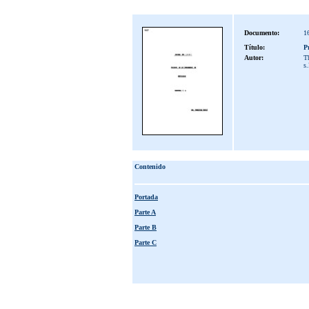
Documento:
1
Título:
P
Autor:
Th
s
Contenido
Portada
Parte A
Parte B
Parte C