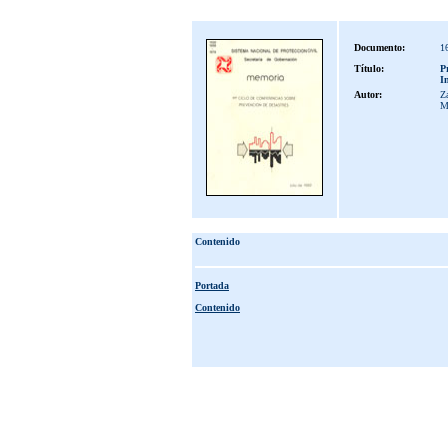
Documento:
1
Título:
P
I
Autor:
Z
M
Contenido
Portada
Contenido