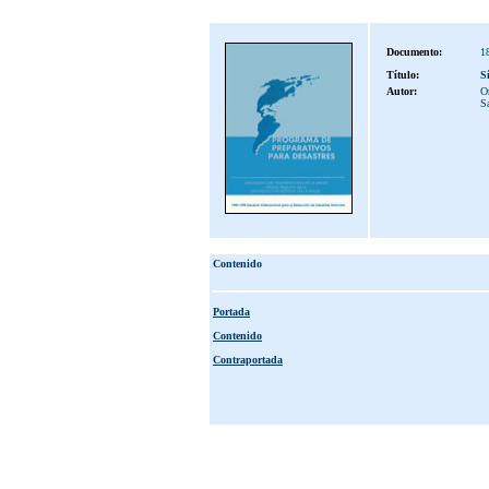
Documento:
1
Título:
S
Autor:
Or
S
Contenido
Portada
Contenido
Contraportada