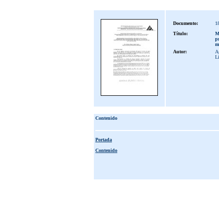
Documento:
1
Título:
Mi
p
m
Autor:
Ag
L
Contenido
Portada
Contenido