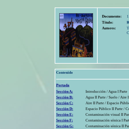
Documento:
1
Título:
R
Autores:
T
C
Contenido
Portada
Sección A:
Introducción / Agua I Parte
Sección B:
Agua II Parte / Suelo / Aire I
Sección C:
Aire II Parte / Espacio Públi
Sección D:
Espacio Público II Parte / C
Sección E:
Contaminación visual II Par
Sección F:
Contaminación sónica I Par
Sección G:
Contaminación sónica II Par