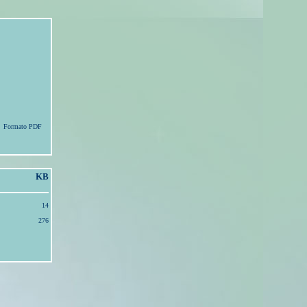
Formato PDF
KB
14
276