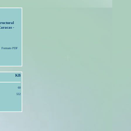
tructural
Caracas -
Formato PDF
KB
60
552