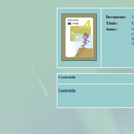
Documento:
1
Título:
C
Autor:
G
G
H
A
Contenido
Contenido