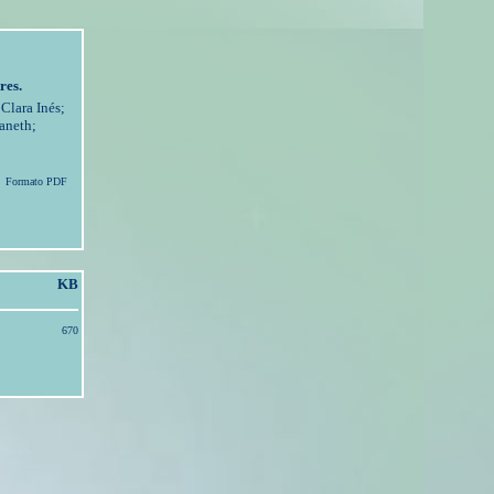
res.
Clara Inés;
aneth;
Formato PDF
KB
670