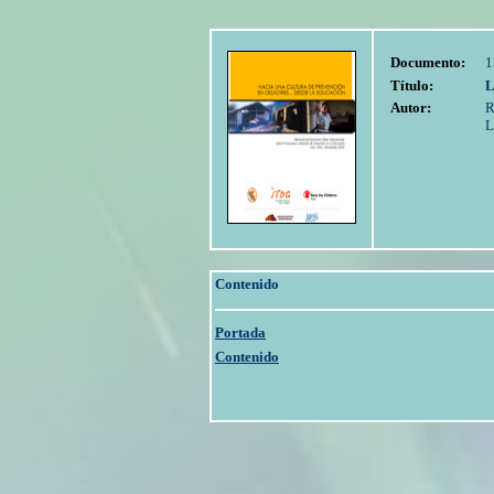
Documento:
1
Título:
L
Autor:
R
L
Contenido
Portada
Contenido