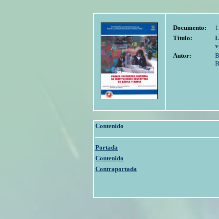
Documento:
1
Título:
L
v
Autor:
B
B
Contenido
Portada
Contenido
Contraportada