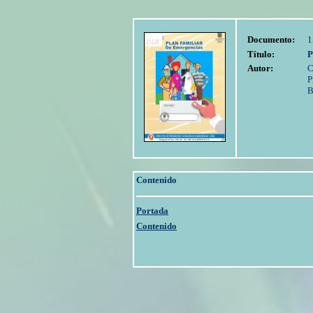
Documento:
1
Título:
P
Autor:
C
P
B
Contenido
Portada
Contenido