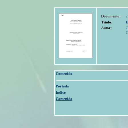
Documento:
7
Título:
E
Autor:
C
T
Contenido
Portada
Indice
Contenido