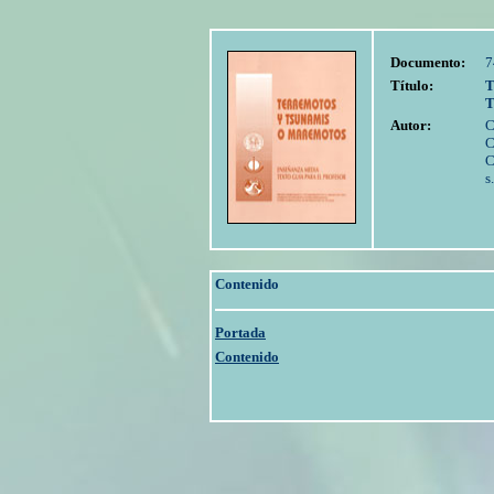
Documento:
7
Título:
T
T
Autor:
C
C
C
s
Contenido
Portada
Contenido