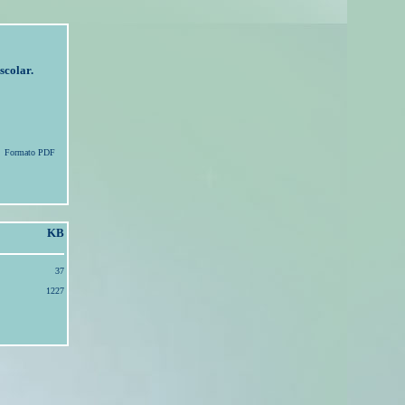
scolar.
Formato PDF
KB
37
1227