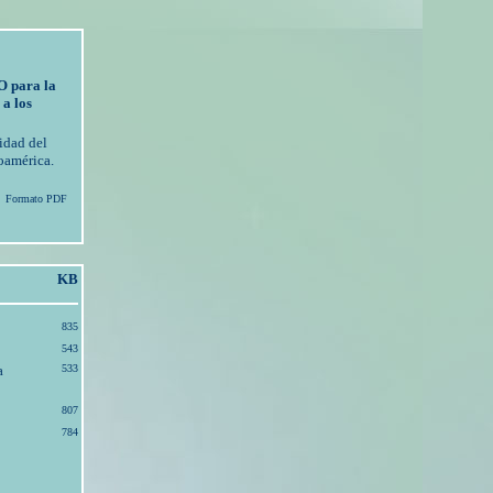
O para la
 a los
idad del
oamérica.
Formato PDF
KB
835
543
a
533
807
784