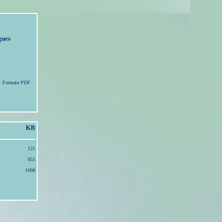
gues
Formato PDF
KB
121
855
1008