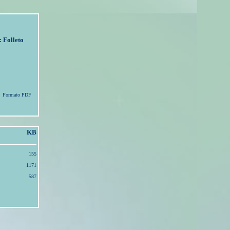
 Folleto
Formato PDF
KB
155
1171
587