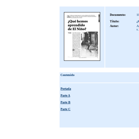
Documento:
1
Título:
¿
Autor:
A
s.
Contenido
Portada
Parte A
Parte B
Parte C