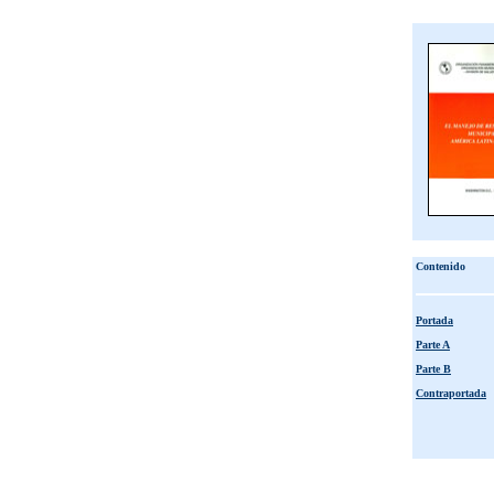
Contenido
Portada
Parte A
Parte B
Contraportada