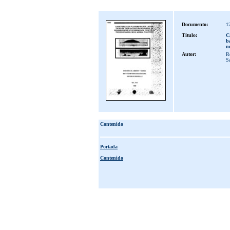
Documento:
1
Título:
C
b
n
Autor:
Re
S
Contenido
Portada
Contenido