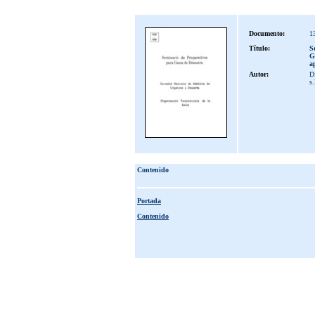
Documento:
1
Título:
S
G
a
Autor:
Dí
s.
Contenido
Portada
Contenido