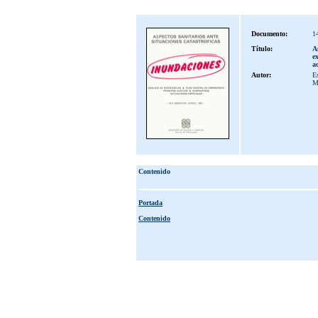
Documento:
1
Título:
As
e
ac
Autor:
E
M
Contenido
Portada
Contenido