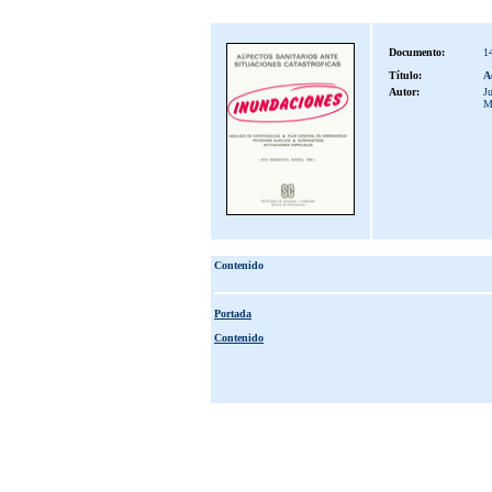
Documento:
1
Título:
Ac
Autor:
Ju
M
Contenido
Portada
Contenido