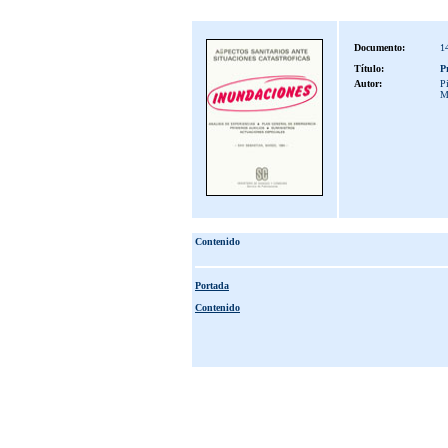
Documento:
1
Título:
P
Autor:
Pi
M
Contenido
Portada
Contenido