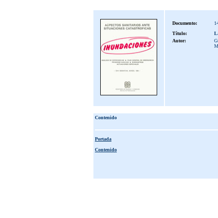
Documento:
1
Título:
L
Autor:
G
M
Contenido
Portada
Contenido