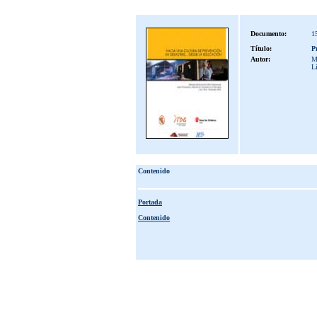
Documento:
1
Título:
P
Autor:
M
L
Contenido
Portada
Contenido