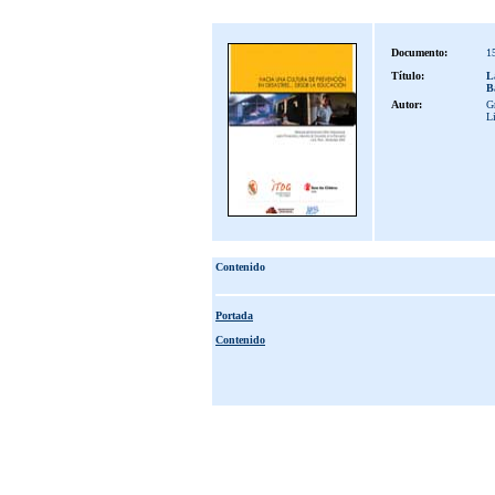
Documento:
1
Título:
L
B
Autor:
Gr
L
Contenido
Portada
Contenido