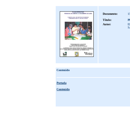
Documento:
1
Título:
P
Autor:
E
S
Contenido
Portada
Contenido