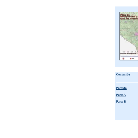
Contenido
Portada
Parte A
Parte B