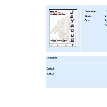
Documento:
1
Título:
P
Autor:
E
J
J
Contenido
Parte A
Parte B