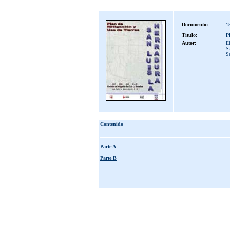
Documento:
1
Título:
P
Autor:
E
Sa
S
Contenido
Parte A
Parte B