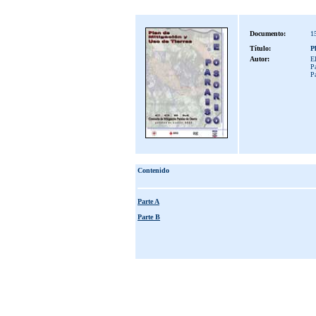
Documento:
1
Título:
P
Autor:
E
Pa
P
Contenido
Parte A
Parte B