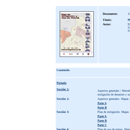
Documento:
1
Título:
P
Autor:
E
Sa
S
Contenido
Portada
Sección 1:
Aspectos generales / Metodo
mitigación de desastres y us
Sección 2:
Aspectos generales. Mapas 
Parte A
Parte B
Sección 3:
Plan de mitigación. Mapas
Parte A
Parte B
Parte C
Sección 4:
Plan de uso de tierras. Map