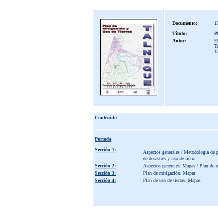
Documento:
1
Título:
P
Autor:
E
Ta
T
Contenido
Portada
Sección 1:
Aspectos generales / Metodología de pl
de desastres y uso de tierra
Sección 2:
Aspectos generales. Mapas / Plan de 
Sección 3:
Plan de mitigación. Mapas
Sección 4:
Plan de uso de tierras. Mapas