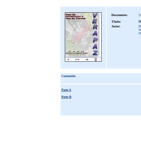
Documento:
1
Título:
P
Autor:
E
Ve
V
Contenido
Parte A
Parte B