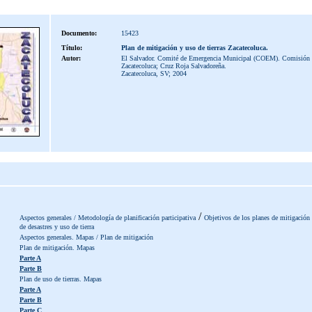
Documento:
15423
Título:
Plan de mitigación y uso de tierras Zacatecoluca.
Autor:
El Salvador. Comité de Emergencia Municipal (COEM). Comisión 
Zacatecoluca; Cruz Roja Salvadoreña.
Zacatecoluca, SV; 2004
/
Aspectos generales / Metodología de planificación participativa
Objetivos de los planes de mitigación
de desastres y uso de tierra
Aspectos generales. Mapas / Plan de mitigación
Plan de mitigación. Mapas
Parte A
Parte B
Plan de uso de tierras. Mapas
Parte A
Parte B
Parte C