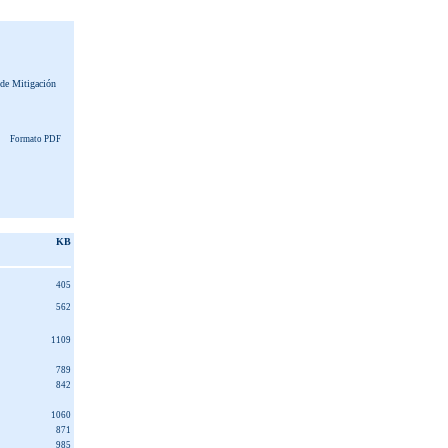
de Mitigación
Formato PDF
KB
405
562
1109
789
842
1060
871
985