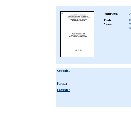
Documento:
7
Título:
P
Autor:
Ni
M
Contenido
Portada
Contenido